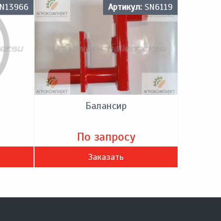
N13966
Артикул:
SN6119
Балансир
По запросу
Заказать