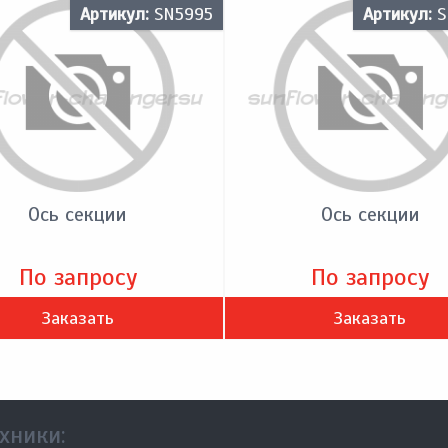
Артикул:
SN5995
Артикул:
S
Ось секции
Ось секции
По запросу
По запросу
Заказать
Заказать
хники: